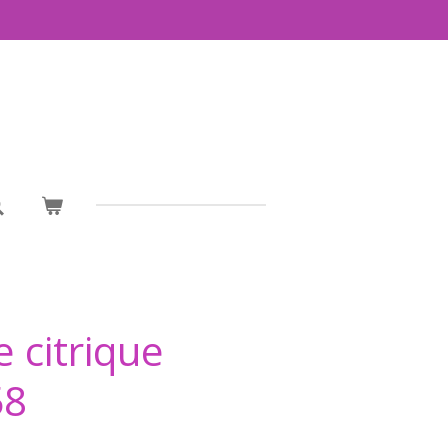
e citrique
58