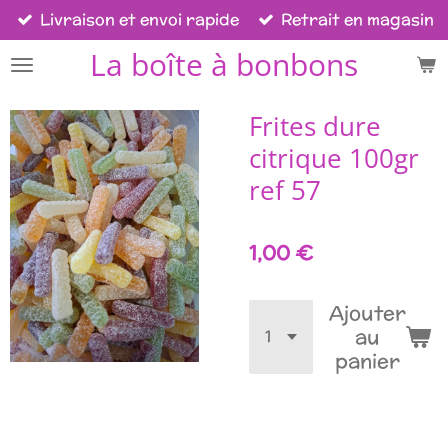
Livraison et envoi rapide
Retrait en magasin
Passer
au
La boîte à bonbons
contenu
principal
Frites dure
citrique 100gr
ref 57
1,00 €
Ajouter
au
panier