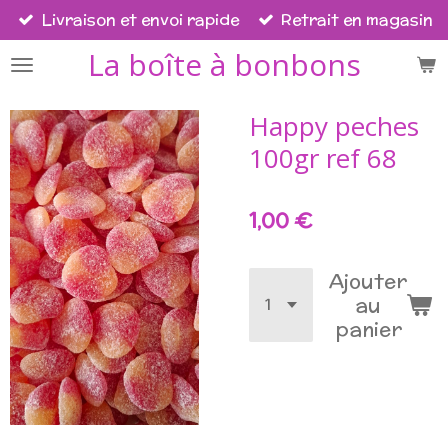
Livraison et envoi rapide
Retrait en magasin
Passer
au
La boîte à bonbons
contenu
principal
Happy peches
100gr ref 68
1,00 €
Ajouter
au
panier