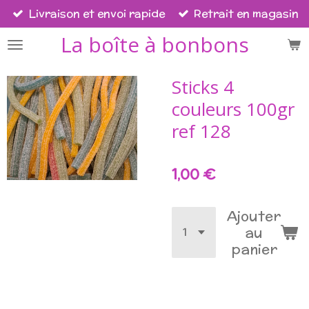
Livraison et envoi rapide
Retrait en magasin
Passer
au
La boîte à bonbons
contenu
principal
Sticks 4
couleurs 100gr
ref 128
1,00 €
Ajouter
au
panier